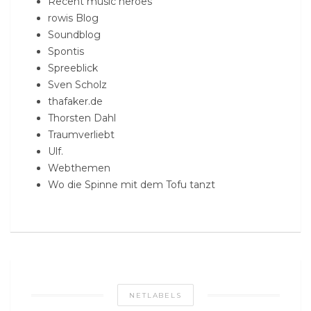
Recent music heroes
rowis Blog
Soundblog
Spontis
Spreeblick
Sven Scholz
thafaker.de
Thorsten Dahl
Traumverliebt
Ulf.
Webthemen
Wo die Spinne mit dem Tofu tanzt
NETLABELS