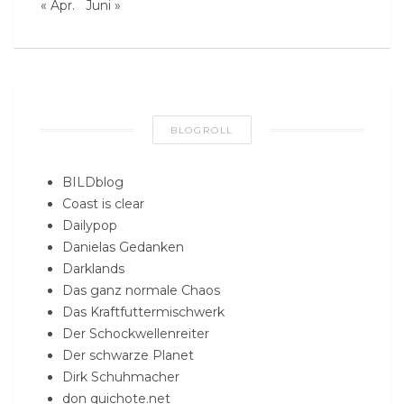
« Apr.
Juni »
BLOGROLL
BILDblog
Coast is clear
Dailypop
Danielas Gedanken
Darklands
Das ganz normale Chaos
Das Kraftfuttermischwerk
Der Schockwellenreiter
Der schwarze Planet
Dirk Schuhmacher
don quichote.net