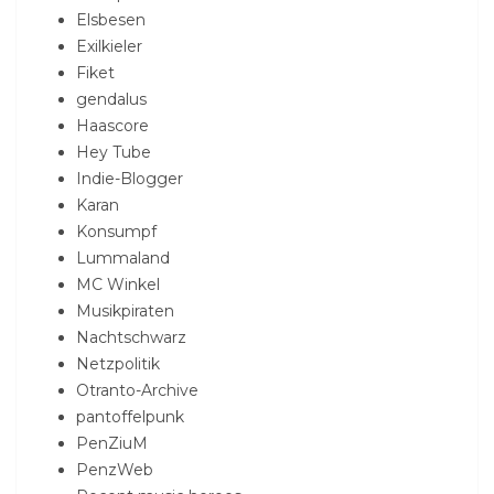
Elsbesen
Exilkieler
Fiket
gendalus
Haascore
Hey Tube
Indie-Blogger
Karan
Konsumpf
Lummaland
MC Winkel
Musikpiraten
Nachtschwarz
Netzpolitik
Otranto-Archive
pantoffelpunk
PenZiuM
PenzWeb