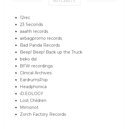
NETLABELS
12rec
23 Seconds
aaahh records
airbagpromo records
Bad Panda Records
Beep! Beep! Back up the Truck
beko dsl
BFW recordings
Clinical Archives
EardrumsPop
Headphonica
iD.EOLOGY
Lost Children
Mimonot
Zorch Factory Records