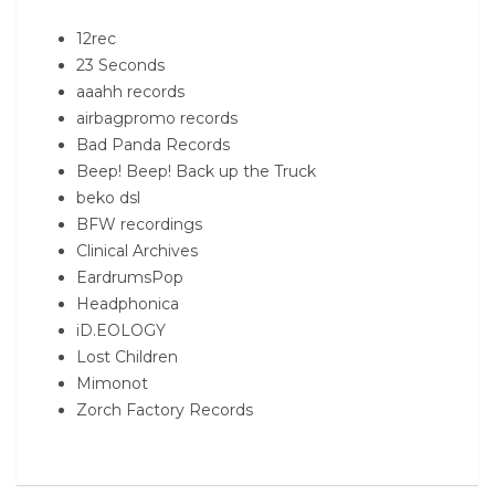
12rec
23 Seconds
aaahh records
airbagpromo records
Bad Panda Records
Beep! Beep! Back up the Truck
beko dsl
BFW recordings
Clinical Archives
EardrumsPop
Headphonica
iD.EOLOGY
Lost Children
Mimonot
Zorch Factory Records