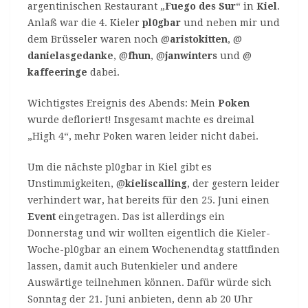
argentinischen Restaurant „
Fuego des Sur
“ in
Kiel
.
Anlaß war die 4. Kieler
pl0gbar
und neben mir und
dem Brüsseler waren noch @
aristokitten
, @
danielasgedanke
, @
fhun
, @
janwinters
und @
kaffeeringe
dabei.
Wichtigstes Ereignis des Abends: Mein
Poken
wurde defloriert! Insgesamt machte es dreimal
„High 4“, mehr Poken waren leider nicht dabei.
Um die nächste pl0gbar in Kiel gibt es
Unstimmigkeiten, @
kieliscalling
, der gestern leider
verhindert war, hat bereits für den 25. Juni einen
Event
eingetragen. Das ist allerdings ein
Donnerstag und wir wollten eigentlich die Kieler-
Woche-pl0gbar an einem Wochenendtag stattfinden
lassen, damit auch Butenkieler und andere
Auswärtige teilnehmen können. Dafür würde sich
Sonntag der 21. Juni anbieten, denn ab 20 Uhr