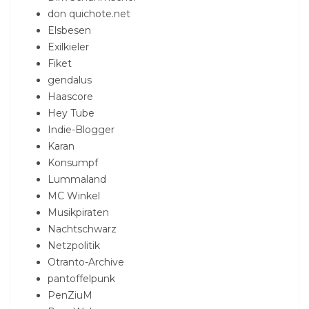
don quichote.net
Elsbesen
Exilkieler
Fiket
gendalus
Haascore
Hey Tube
Indie-Blogger
Karan
Konsumpf
Lummaland
MC Winkel
Musikpiraten
Nachtschwarz
Netzpolitik
Otranto-Archive
pantoffelpunk
PenZiuM